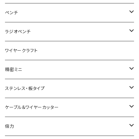
パワーニッパ
かるいプラスチックニッパ
ペンチ
ピアノ線強力ニッパ
ミニプラスチックニッパ
ペンチ
ラジオペンチ
結束バンド2WAYニッパ
マイクロプラスチックニッパ
かるいペンチ
ラジオペンチ
ワイヤークラフト
結束バンドひっぱりニッパ
模型プロ 片刃プラニッパ
新サイズペンチ
かるいラジオペンチ
精密ミニ
電工Fニッパ
片刃プラニッパ
かるいパワーペンチ
新サイズラジオペンチ
ミニマイクロニッパ
ステンレス・板タイプ
電工パワーニッパ
ハイプラスチックニッパ
電工パワーペンチ
マイクロラジオペンチ
ミニプラスチックニッパ
ニッパ
ケーブル＆ワイヤーカッター
模型プロ ニッパ
スリムプラスチックニッパ
ニードルノーズプライヤー
エッジニッパ
プラスチックニッパ
電工Fペンチ
倍力