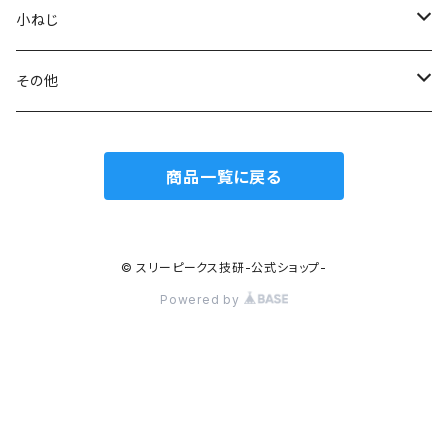
ミニマイクロニッパ
斜プラスチックニッパ
リードペンチ
ニードルノーズプライヤー
ラジオペンチ
ケーブルカッター
グリーンシリーズ
小ねじ
マイクロニッパ
エッジプラスチックニッパ
ステンレス製ラジオペンチ
ミニリードペンチ
リードペンチ
ワイヤーカッター
ジュエリーカッター
トラスねじバイス
その他
精密ニッパ
トップカッター
テレフォンラジオペンチ
ラウンドノーズプライヤー
ラウンドノーズプライヤー
ワイヤークランプカッター
トラスねじプライヤー
ウォーターポンププライヤー
商品一覧に戻る
エッジニッパ
ステンレス、板タイププラスチックニッパ
万能ラジオペンチ
チェーンノーズプライヤー
小ねじプライヤー
カートリッジレンチ
ワイヤークラフトニッパ
刃面フラット（平面）
ワイヤークラフトペンチ
ストリッパー
© スリーピークス技研-公式ショップ-
Powered by
ステンレス、板タイプニッパ
刃面アール（曲面）
電工ナイフ
フレックスクランプ
アウトドアギア