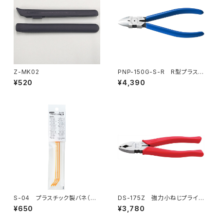
Z-MK02
PNP-150G-S-R R型プラスチ
ックニッパ（バネ付）
¥520
¥4,390
S-04 プラスチック製バネ（3
DS-175Z 強力小ねじプライヤ
本入）
ー
¥650
¥3,780