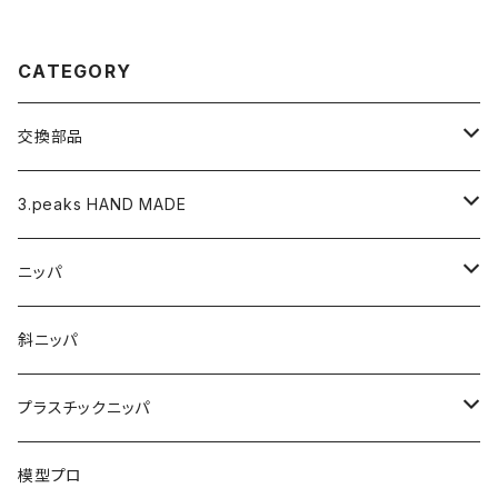
CATEGORY
交換部品
バネ
3.peaks HAND MADE
ナイロンジョープライヤー用 替えくわえ部
ニッパ
ニッパ
くちプラ用替えくわえ部
丸ペンチ
強力ニッパ
斜ニッパ
ハンマープライヤー用
平ペンチ
かるいニッパ
プラスチックニッパ
グリップ
ナイロンジョープライヤー
新サイズ強力ニッパ
プラスチックニッパ
模型プロ