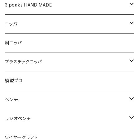
バネ
3.peaks HAND MADE
ナイロンジョープライヤー用 替えくわえ部
ニッパ
ニッパ
くちプラ用替えくわえ部
丸ペンチ
強力ニッパ
斜ニッパ
ハンマープライヤー用
平ペンチ
かるいニッパ
プラスチックニッパ
グリップ
ナイロンジョープライヤー
新サイズ強力ニッパ
プラスチックニッパ
模型プロ
パワーニッパ
かるいプラスチックニッパ
ペンチ
ピアノ線強力ニッパ
ミニプラスチックニッパ
ペンチ
ラジオペンチ
結束バンド2WAYニッパ
マイクロプラスチックニッパ
かるいペンチ
ラジオペンチ
ワイヤークラフト