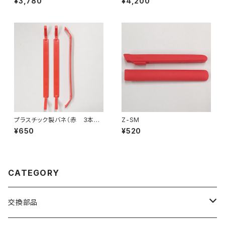
¥3,780
¥4,200
プラスチック製バネ（赤 3本
Z-SM
入）
¥650
¥520
CATEGORY
交換部品