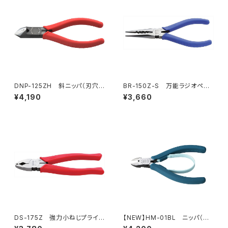
DNP-125ZH 斜ニッパ（刃穴
BR-150Z-S 万能ラジオペン
付）
チ（バネ付）
¥4,190
¥3,660
DS-175Z 強力小ねじプライヤ
【NEW】HM-01BL ニッパ（ピ
ー
ーコックブルー）