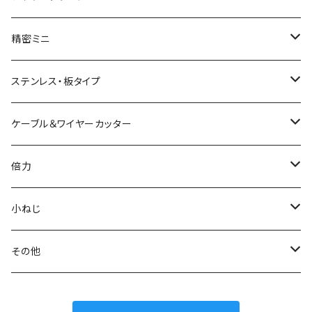
結束バンドひっぱりニッパ
模型プロ 片刃プラニッパ
新サイズペンチ
かるいラジオペンチ
精密ミニ
電工Fニッパ
片刃プラニッパ
かるいパワーペンチ
新サイズラジオペンチ
ミニマイクロニッパ
ステンレス・板タイプ
電工パワーニッパ
ハイプラスチックニッパ
電工パワーペンチ
マイクロラジオペンチ
ミニプラスチックニッパ
ニッパ
ケーブル＆ワイヤーカッター
模型プロ ニッパ
スリムプラスチックニッパ
ニードルノーズプライヤー
エッジニッパ
プラスチックニッパ
電工Fペンチ
倍力
ミニマイクロニッパ
斜プラスチックニッパ
リードペンチ
ニードルノーズプライヤー
ラジオペンチ
ケーブルカッター
グリーンシリーズ
小ねじ
マイクロニッパ
エッジプラスチックニッパ
ステンレス製ラジオペンチ
ミニリードペンチ
リードペンチ
ワイヤーカッター
ジュエリーカッター
トラスねじバイス
その他
精密ニッパ
トップカッター
テレフォンラジオペンチ
ラウンドノーズプライヤー
ラウンドノーズプライヤー
ワイヤークランプカッター
トラスねじプライヤー
ウォーターポンププライヤー