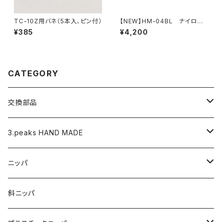
TC-10Z用バネ（5本入、ピン付）
【NEW】HM-04BL ナイロン
ジョープライヤー（ピーコックブ
¥385
¥4,200
ルー）
CATEGORY
交換部品
バネ
3.peaks HAND MADE
ナイロンジョープライヤー用 替えくわえ部
ニッパ
ニッパ
くちプラ用替えくわえ部
丸ペンチ
強力ニッパ
斜ニッパ