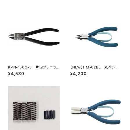
KPN-150G-S 片刃プラニッパ
【NEW】HM-02BL 丸ペンチ
（バネ付）
（ピーコックブルー）
¥4,530
¥4,200