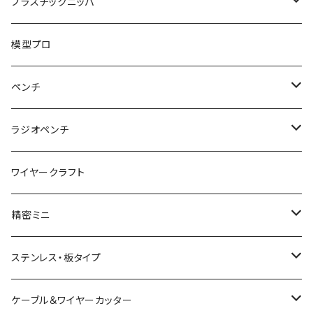
ハンマープライヤー用
平ペンチ
かるいニッパ
プラスチックニッパ
グリップ
ナイロンジョープライヤー
新サイズ強力ニッパ
プラスチックニッパ
模型プロ
パワーニッパ
かるいプラスチックニッパ
ペンチ
ピアノ線強力ニッパ
ミニプラスチックニッパ
ペンチ
ラジオペンチ
結束バンド2WAYニッパ
マイクロプラスチックニッパ
かるいペンチ
ラジオペンチ
ワイヤークラフト
結束バンドひっぱりニッパ
模型プロ 片刃プラニッパ
新サイズペンチ
かるいラジオペンチ
精密ミニ
電工Fニッパ
片刃プラニッパ
かるいパワーペンチ
新サイズラジオペンチ
ミニマイクロニッパ
ステンレス・板タイプ
電工パワーニッパ
ハイプラスチックニッパ
電工パワーペンチ
マイクロラジオペンチ
ミニプラスチックニッパ
ニッパ
ケーブル＆ワイヤーカッター