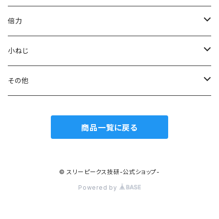
模型プロ ニッパ
スリムプラスチックニッパ
ニードルノーズプライヤー
エッジニッパ
プラスチックニッパ
電工Fペンチ
倍力
ミニマイクロニッパ
斜プラスチックニッパ
リードペンチ
ニードルノーズプライヤー
ラジオペンチ
ケーブルカッター
グリーンシリーズ
小ねじ
マイクロニッパ
エッジプラスチックニッパ
ステンレス製ラジオペンチ
ミニリードペンチ
リードペンチ
ワイヤーカッター
ジュエリーカッター
トラスねじバイス
その他
精密ニッパ
トップカッター
テレフォンラジオペンチ
ラウンドノーズプライヤー
ラウンドノーズプライヤー
ワイヤークランプカッター
トラスねじプライヤー
ウォーターポンププライヤー
商品一覧に戻る
エッジニッパ
ステンレス、板タイププラスチックニッパ
万能ラジオペンチ
チェーンノーズプライヤー
小ねじプライヤー
カートリッジレンチ
ワイヤークラフトニッパ
刃面フラット（平面）
ワイヤークラフトペンチ
ストリッパー
© スリーピークス技研-公式ショップ-
Powered by
ステンレス、板タイプニッパ
刃面アール（曲面）
電工ナイフ