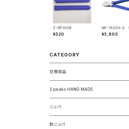
Z-RP150B
NP-150ZH-S
ッパ（バネ付・刃
¥520
¥3,800
CATEGORY
交換部品
バネ
3.peaks HAND MADE
ナイロンジョープライヤー用 替えくわえ部
ニッパ
ニッパ
くちプラ用替えくわえ部
丸ペンチ
強力ニッパ
斜ニッパ