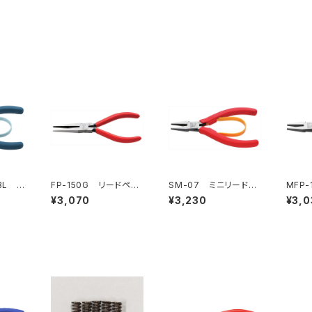
BL ナ
FP-150G リードペン
SM-07 ミニリードペ
MFP
イヤー
チ
ンチ
ペンチ
¥3,070
¥3,230
¥3,0
ー）