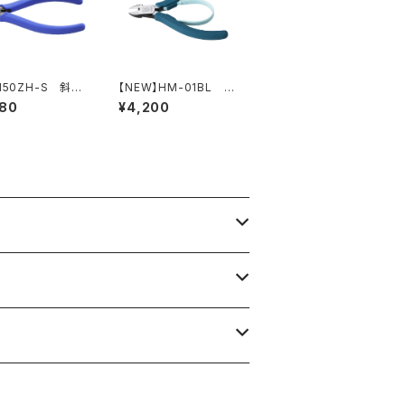
150ZH-S 斜ニ
【NEW】HM-01BL ニ
バネ付・刃穴付）
ッパ（ピーコックブルー）
780
¥4,200