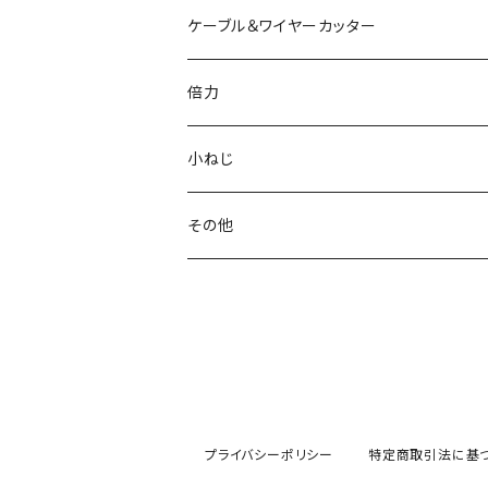
電工パワーニッパ
ハイプラスチックニッパ
電工パワーペンチ
マイクロラジオペンチ
ミニプラスチックニッパ
ニッパ
ケーブル＆ワイヤーカッター
模型プロ ニッパ
スリムプラスチックニッパ
ニードルノーズプライヤー
エッジニッパ
プラスチックニッパ
電工Fペンチ
倍力
ミニマイクロニッパ
斜プラスチックニッパ
リードペンチ
ニードルノーズプライヤー
ラジオペンチ
ケーブルカッター
グリーンシリーズ
小ねじ
マイクロニッパ
エッジプラスチックニッパ
ステンレス製ラジオペンチ
ミニリードペンチ
リードペンチ
ワイヤーカッター
ジュエリーカッター
トラスねじバイス
その他
精密ニッパ
トップカッター
テレフォンラジオペンチ
ラウンドノーズプライヤー
ラウンドノーズプライヤー
ワイヤークランプカッター
トラスねじプライヤー
ウォーターポンププライヤー
エッジニッパ
ステンレス、板タイププラスチックニッパ
万能ラジオペンチ
チェーンノーズプライヤー
小ねじプライヤー
カートリッジレンチ
ワイヤークラフトニッパ
刃面フラット（平面）
ワイヤークラフトペンチ
ストリッパー
プライバシーポリシー
特定商取引法に基