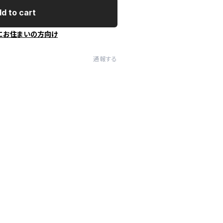
d to cart
にお住まいの方向け
通報する