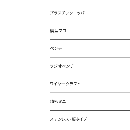
ハンマープライヤー用
平ペンチ
かるいニッパ
プラスチックニッパ
グリップ
ナイロンジョープライヤー
新サイズ強力ニッパ
プラスチックニッパ
模型プロ
パワーニッパ
かるいプラスチックニッパ
ペンチ
ピアノ線強力ニッパ
ミニプラスチックニッパ
ペンチ
ラジオペンチ
結束バンド2WAYニッパ
マイクロプラスチックニッパ
かるいペンチ
ラジオペンチ
ワイヤークラフト
結束バンドひっぱりニッパ
模型プロ 片刃プラニッパ
新サイズペンチ
かるいラジオペンチ
精密ミニ
電工Fニッパ
片刃プラニッパ
かるいパワーペンチ
新サイズラジオペンチ
ミニマイクロニッパ
ステンレス・板タイプ