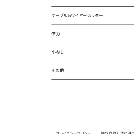
電工パワーニッパ
ハイプラスチックニッパ
電工パワーペンチ
マイクロラジオペンチ
ミニプラスチックニッパ
ニッパ
ケーブル＆ワイヤーカッター
模型プロ ニッパ
スリムプラスチックニッパ
ニードルノーズプライヤー
エッジニッパ
プラスチックニッパ
電工Fペンチ
倍力
ミニマイクロニッパ
斜プラスチックニッパ
リードペンチ
ニードルノーズプライヤー
ラジオペンチ
ケーブルカッター
グリーンシリーズ
小ねじ
マイクロニッパ
エッジプラスチックニッパ
ステンレス製ラジオペンチ
ミニリードペンチ
リードペンチ
ワイヤーカッター
ジュエリーカッター
トラスねじバイス
その他
精密ニッパ
トップカッター
テレフォンラジオペンチ
ラウンドノーズプライヤー
ラウンドノーズプライヤー
ワイヤークランプカッター
トラスねじプライヤー
ウォーターポンププライヤー
エッジニッパ
ステンレス、板タイププラスチックニッパ
万能ラジオペンチ
チェーンノーズプライヤー
小ねじプライヤー
カートリッジレンチ
ワイヤークラフトニッパ
刃面フラット（平面）
ワイヤークラフトペンチ
ストリッパー
プライバシーポリシー
特定商取引法に基