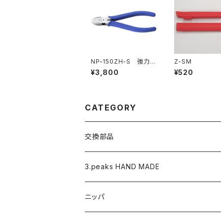
NP-150ZH-S 強力ニ
Z-SM
ッパ（バネ付・刃穴付）
¥3,800
¥520
CATEGORY
交換部品
バネ
3.peaks HAND MADE
ナイロンジョープライヤー用 替えくわえ部
ニッパ
ニッパ