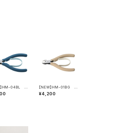
W】HM-04BL ナ
【NEW】HM-01BG ニ
ジョープライヤー
ッパ（ライトベージュ）
200
¥4,200
コックブルー）