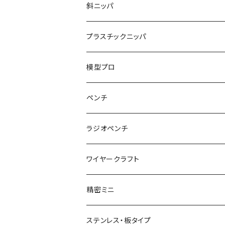
くちプラ用替えくわえ部
丸ペンチ
強力ニッパ
斜ニッパ
ハンマープライヤー用
平ペンチ
かるいニッパ
プラスチックニッパ
グリップ
ナイロンジョープライヤー
新サイズ強力ニッパ
プラスチックニッパ
模型プロ
パワーニッパ
かるいプラスチックニッパ
ペンチ
ピアノ線強力ニッパ
ミニプラスチックニッパ
ペンチ
ラジオペンチ
結束バンド2WAYニッパ
マイクロプラスチックニッパ
かるいペンチ
ラジオペンチ
ワイヤークラフト
結束バンドひっぱりニッパ
模型プロ 片刃プラニッパ
新サイズペンチ
かるいラジオペンチ
精密ミニ
電工Fニッパ
片刃プラニッパ
かるいパワーペンチ
新サイズラジオペンチ
ミニマイクロニッパ
ステンレス・板タイプ