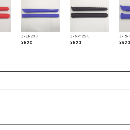
Z-LP200
Z-NP125K
Z-RP
¥520
¥520
¥52