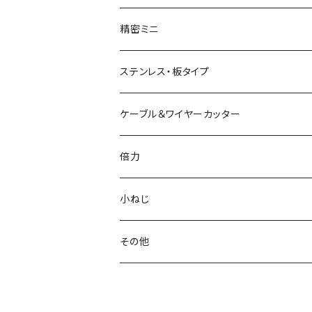
結束バンドひっぱりニッパ
模型プロ 片刃プラニッパ
新サイズペンチ
かるいラジオペンチ
精密ミニ
電工Fニッパ
片刃プラニッパ
かるいパワーペンチ
新サイズラジオペンチ
ミニマイクロニッパ
ステンレス・板タイプ
電工パワーニッパ
ハイプラスチックニッパ
電工パワーペンチ
マイクロラジオペンチ
ミニプラスチックニッパ
ニッパ
ケーブル＆ワイヤーカッター
模型プロ ニッパ
スリムプラスチックニッパ
ニードルノーズプライヤー
エッジニッパ
プラスチックニッパ
電工Fペンチ
倍力
ミニマイクロニッパ
斜プラスチックニッパ
リードペンチ
ニードルノーズプライヤー
ラジオペンチ
ケーブルカッター
グリーンシリーズ
小ねじ
マイクロニッパ
エッジプラスチックニッパ
ステンレス製ラジオペンチ
ミニリードペンチ
リードペンチ
ワイヤーカッター
ジュエリーカッター
トラスねじバイス
その他
精密ニッパ
トップカッター
テレフォンラジオペンチ
ラウンドノーズプライヤー
ラウンドノーズプライヤー
ワイヤークランプカッター
トラスねじプライヤー
ウォーターポンププライヤー