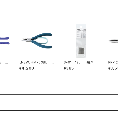
95 電
【NEW】HM-03BL 平
S-01 125mm用バネ
RP-1
ペンチ（ピーコックブル
（5本入）
ンチ（
¥4,200
¥385
¥3,5
ー）
了）