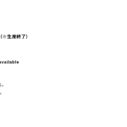
チ（※生産終了）
available
る。
。