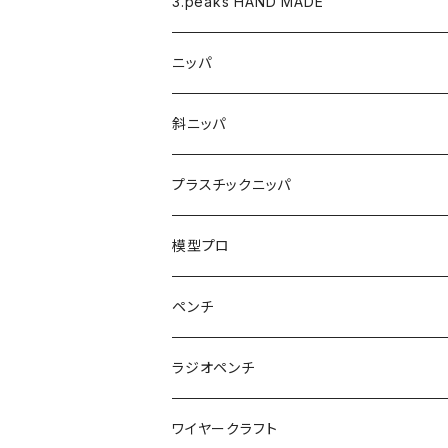
バネ
3.peaks HAND MADE
ナイロンジョープライヤー用 替えくわえ部
ニッパ
ニッパ
くちプラ用替えくわえ部
丸ペンチ
強力ニッパ
斜ニッパ
ハンマープライヤー用
平ペンチ
かるいニッパ
プラスチックニッパ
グリップ
ナイロンジョープライヤー
新サイズ強力ニッパ
プラスチックニッパ
模型プロ
パワーニッパ
かるいプラスチックニッパ
ペンチ
ピアノ線強力ニッパ
ミニプラスチックニッパ
ペンチ
ラジオペンチ
結束バンド2WAYニッパ
マイクロプラスチックニッパ
かるいペンチ
ラジオペンチ
ワイヤークラフト