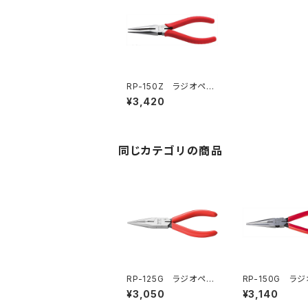
RP-150Z ラジオペン
チ（※生産終了）
¥3,420
同じカテゴリの商品
RP-125G ラジオペン
RP-150G ラ
チ
チ
¥3,050
¥3,140