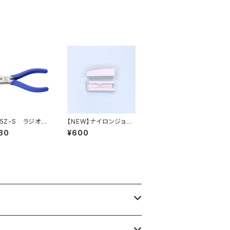
25Z-S ラジオペ
【NEW】ナイロンジョー
バネ付）（※生産終
プライヤー用 替えくわ
30
¥600
え部（樹脂）