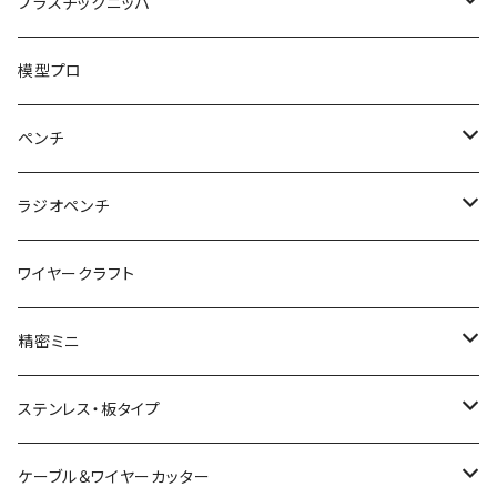
ハンマープライヤー用
平ペンチ
かるいニッパ
プラスチックニッパ
グリップ
ナイロンジョープライヤー
新サイズ強力ニッパ
プラスチックニッパ
模型プロ
パワーニッパ
かるいプラスチックニッパ
ペンチ
ピアノ線強力ニッパ
ミニプラスチックニッパ
ペンチ
ラジオペンチ
結束バンド2WAYニッパ
マイクロプラスチックニッパ
かるいペンチ
ラジオペンチ
ワイヤークラフト
結束バンドひっぱりニッパ
模型プロ 片刃プラニッパ
新サイズペンチ
かるいラジオペンチ
精密ミニ
電工Fニッパ
片刃プラニッパ
かるいパワーペンチ
新サイズラジオペンチ
ミニマイクロニッパ
ステンレス・板タイプ
電工パワーニッパ
ハイプラスチックニッパ
電工パワーペンチ
マイクロラジオペンチ
ミニプラスチックニッパ
ニッパ
ケーブル＆ワイヤーカッター