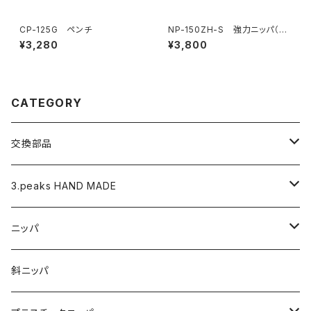
CP-125G ペンチ
NP-150ZH-S 強力ニッパ（バ
ネ付・刃穴付）
¥3,280
¥3,800
CATEGORY
交換部品
バネ
3.peaks HAND MADE
ナイロンジョープライヤー用 替えくわえ部
ニッパ
ニッパ
くちプラ用替えくわえ部
丸ペンチ
強力ニッパ
斜ニッパ