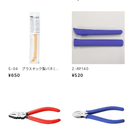
S-04 プラスチック製バネ（3
Z-RP140
本入）
¥650
¥520