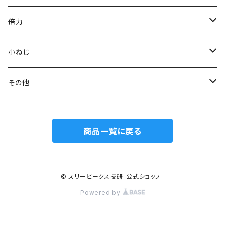
模型プロ ニッパ
スリムプラスチックニッパ
ニードルノーズプライヤー
エッジニッパ
プラスチックニッパ
電工Fペンチ
倍力
ミニマイクロニッパ
斜プラスチックニッパ
リードペンチ
ニードルノーズプライヤー
ラジオペンチ
ケーブルカッター
グリーンシリーズ
小ねじ
マイクロニッパ
エッジプラスチックニッパ
ステンレス製ラジオペンチ
ミニリードペンチ
リードペンチ
ワイヤーカッター
ジュエリーカッター
トラスねじバイス
その他
精密ニッパ
トップカッター
テレフォンラジオペンチ
ラウンドノーズプライヤー
ラウンドノーズプライヤー
ワイヤークランプカッター
トラスねじプライヤー
ウォーターポンププライヤー
商品一覧に戻る
エッジニッパ
ステンレス、板タイププラスチックニッパ
万能ラジオペンチ
チェーンノーズプライヤー
小ねじプライヤー
カートリッジレンチ
ワイヤークラフトニッパ
刃面フラット（平面）
ワイヤークラフトペンチ
ストリッパー
© スリーピークス技研-公式ショップ-
Powered by
ステンレス、板タイプニッパ
刃面アール（曲面）
電工ナイフ