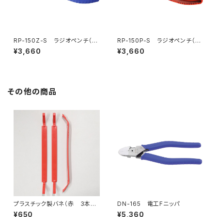
RP-150Z-S ラジオペンチ（バ
RP-150P-S ラジオペンチ（バ
ネ付）
ネ付）
¥3,660
¥3,660
その他の商品
プラスチック製バネ（赤 3本
DN-165 電工Fニッパ
入）
¥650
¥5,360