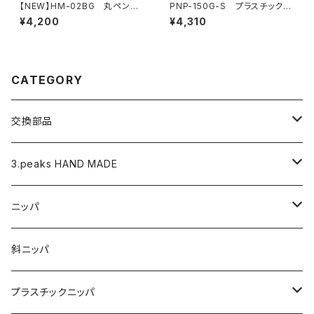
【NEW】HM-02BG 丸ペンチ
PNP-150G-S プラスチックニ
（ライトベージュ）
ッパ（バネ付）
¥4,200
¥4,310
CATEGORY
交換部品
バネ
3.peaks HAND MADE
ナイロンジョープライヤー用 替えくわえ部
ニッパ
ニッパ
くちプラ用替えくわえ部
丸ペンチ
強力ニッパ
斜ニッパ
ハンマープライヤー用
平ペンチ
かるいニッパ
プラスチックニッパ