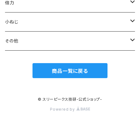
模型プロ ニッパ
スリムプラスチックニッパ
ニードルノーズプライヤー
エッジニッパ
プラスチックニッパ
電工Fペンチ
倍力
ミニマイクロニッパ
斜プラスチックニッパ
リードペンチ
ニードルノーズプライヤー
ラジオペンチ
ケーブルカッター
グリーンシリーズ
小ねじ
マイクロニッパ
エッジプラスチックニッパ
ステンレス製ラジオペンチ
ミニリードペンチ
リードペンチ
ワイヤーカッター
ジュエリーカッター
トラスねじバイス
その他
精密ニッパ
トップカッター
テレフォンラジオペンチ
ラウンドノーズプライヤー
ラウンドノーズプライヤー
ワイヤークランプカッター
トラスねじプライヤー
ウォーターポンププライヤー
商品一覧に戻る
エッジニッパ
ステンレス、板タイププラスチックニッパ
万能ラジオペンチ
チェーンノーズプライヤー
小ねじプライヤー
カートリッジレンチ
ワイヤークラフトニッパ
刃面フラット（平面）
ワイヤークラフトペンチ
ストリッパー
© スリーピークス技研-公式ショップ-
Powered by
ステンレス、板タイプニッパ
刃面アール（曲面）
電工ナイフ
フレックスクランプ