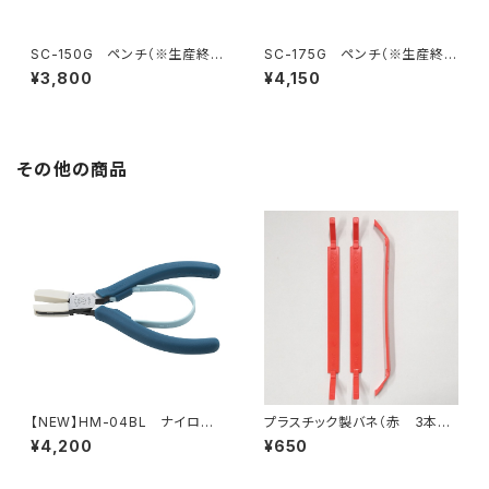
SC-150G ペンチ（※生産終
SC-175G ペンチ（※生産終
了）
了）
¥3,800
¥4,150
その他の商品
【NEW】HM-04BL ナイロン
プラスチック製バネ（赤 3本
ジョープライヤー（ピーコックブ
入）
¥4,200
¥650
ルー）