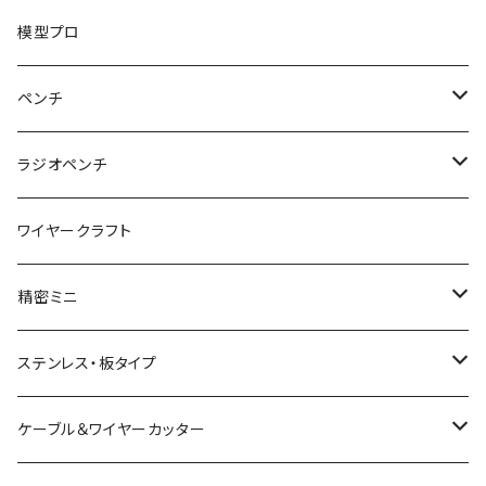
グリップ
ナイロンジョープライヤー
新サイズ強力ニッパ
プラスチックニッパ
模型プロ
パワーニッパ
かるいプラスチックニッパ
ペンチ
ピアノ線強力ニッパ
ミニプラスチックニッパ
ペンチ
ラジオペンチ
結束バンド2WAYニッパ
マイクロプラスチックニッパ
かるいペンチ
ラジオペンチ
ワイヤークラフト
結束バンドひっぱりニッパ
模型プロ 片刃プラニッパ
新サイズペンチ
かるいラジオペンチ
精密ミニ
電工Fニッパ
片刃プラニッパ
かるいパワーペンチ
新サイズラジオペンチ
ミニマイクロニッパ
ステンレス・板タイプ
電工パワーニッパ
ハイプラスチックニッパ
電工パワーペンチ
マイクロラジオペンチ
ミニプラスチックニッパ
ニッパ
ケーブル＆ワイヤーカッター