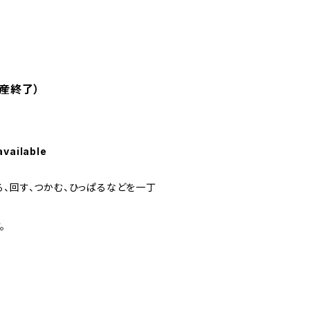
生産終了）
available
る、回す、つかむ、ひっぱるなどを一丁
。