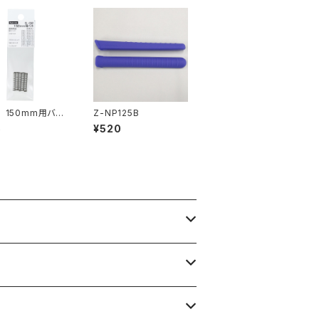
2 150mm用バネ
Z-NP125B
入）
5
¥520