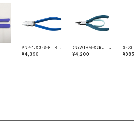
PNP-150G-S-R R型
【NEW】HM-02BL 丸
S-0
プラスチックニッパ（バネ
ペンチ（ピーコックブル
（5本
¥4,390
¥4,200
¥38
付）
ー）