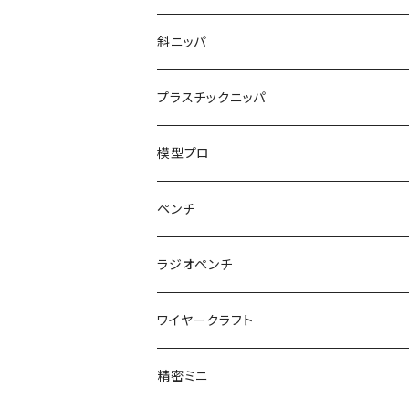
くちプラ用替えくわえ部
丸ペンチ
強力ニッパ
斜ニッパ
ハンマープライヤー用
平ペンチ
かるいニッパ
プラスチックニッパ
グリップ
ナイロンジョープライヤー
新サイズ強力ニッパ
プラスチックニッパ
模型プロ
パワーニッパ
かるいプラスチックニッパ
ペンチ
ピアノ線強力ニッパ
ミニプラスチックニッパ
ペンチ
ラジオペンチ
結束バンド2WAYニッパ
マイクロプラスチックニッパ
かるいペンチ
ラジオペンチ
ワイヤークラフト
結束バンドひっぱりニッパ
模型プロ 片刃プラニッパ
新サイズペンチ
かるいラジオペンチ
精密ミニ