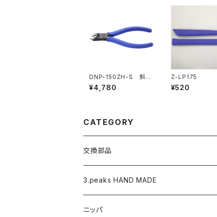
DNP-150ZH-S 斜ニ
Z-LP175
ッパ（バネ付・刃穴付）
¥4,780
¥520
CATEGORY
交換部品
バネ
3.peaks HAND MADE
ナイロンジョープライヤー用 替えくわえ部
ニッパ
ニッパ