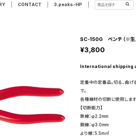
RY
CONTACT
3.peaks-HP
SC-150G ペンチ（※
¥3,800
International shipping 
定番中の定番品。切る、曲げ
で。
各種線材の切断に使用します
【切断能力】
鉄線：φ2.2mm
銅線：φ3.0mm
より線：5.5m㎡