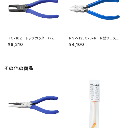
TC-10Z トップカッター（バネ
PNP-125G-S-R R型プラスチ
付）
ックニッパ（バネ付）
¥6,210
¥4,100
その他の商品