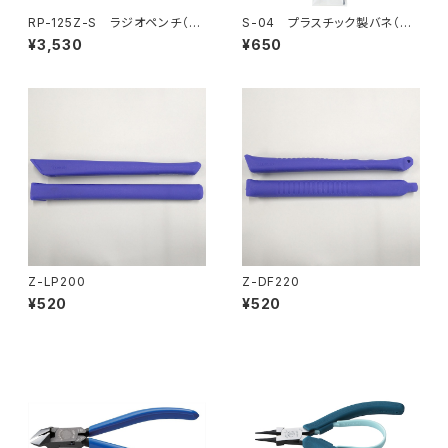
RP-125Z-S ラジオペンチ（バ
S-04 プラスチック製バネ（3
ネ付）（※生産終了）
本入）
¥3,530
¥650
Z-LP200
Z-DF220
¥520
¥520