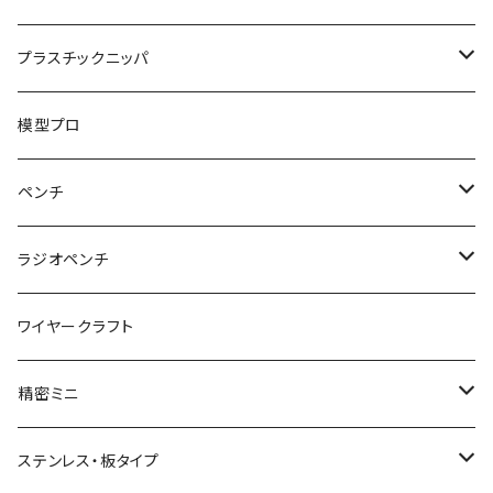
ハンマープライヤー用
平ペンチ
かるいニッパ
プラスチックニッパ
グリップ
ナイロンジョープライヤー
新サイズ強力ニッパ
プラスチックニッパ
模型プロ
パワーニッパ
かるいプラスチックニッパ
ペンチ
ピアノ線強力ニッパ
ミニプラスチックニッパ
ペンチ
ラジオペンチ
結束バンド2WAYニッパ
マイクロプラスチックニッパ
かるいペンチ
ラジオペンチ
ワイヤークラフト
結束バンドひっぱりニッパ
模型プロ 片刃プラニッパ
新サイズペンチ
かるいラジオペンチ
精密ミニ
電工Fニッパ
片刃プラニッパ
かるいパワーペンチ
新サイズラジオペンチ
ミニマイクロニッパ
ステンレス・板タイプ