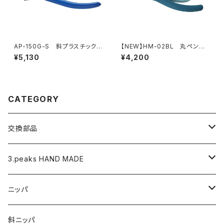
AP-150G-S 斜プラスチックニ
【NEW】HM-02BL 丸ペンチ
ッパ（バネ付）
（ピーコックブルー）
¥5,130
¥4,200
CATEGORY
交換部品
バネ
3.peaks HAND MADE
ナイロンジョープライヤー用 替えくわえ部
ニッパ
ニッパ
くちプラ用替えくわえ部
丸ペンチ
強力ニッパ
斜ニッパ