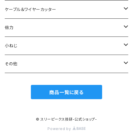
電工パワーニッパ
ハイプラスチックニッパ
電工パワーペンチ
マイクロラジオペンチ
ミニプラスチックニッパ
ニッパ
ケーブル＆ワイヤーカッター
模型プロ ニッパ
スリムプラスチックニッパ
ニードルノーズプライヤー
エッジニッパ
プラスチックニッパ
電工Fペンチ
倍力
ミニマイクロニッパ
斜プラスチックニッパ
リードペンチ
ニードルノーズプライヤー
ラジオペンチ
ケーブルカッター
グリーンシリーズ
小ねじ
マイクロニッパ
エッジプラスチックニッパ
ステンレス製ラジオペンチ
ミニリードペンチ
リードペンチ
ワイヤーカッター
ジュエリーカッター
トラスねじバイス
その他
精密ニッパ
トップカッター
テレフォンラジオペンチ
ラウンドノーズプライヤー
ラウンドノーズプライヤー
ワイヤークランプカッター
トラスねじプライヤー
ウォーターポンププライヤー
商品一覧に戻る
エッジニッパ
ステンレス、板タイププラスチックニッパ
万能ラジオペンチ
チェーンノーズプライヤー
小ねじプライヤー
カートリッジレンチ
ワイヤークラフトニッパ
刃面フラット（平面）
ワイヤークラフトペンチ
ストリッパー
© スリーピークス技研-公式ショップ-
Powered by