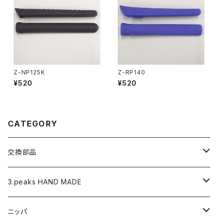
Z-NP125K
Z-RP140
¥520
¥520
CATEGORY
交換部品
バネ
3.peaks HAND MADE
ナイロンジョープライヤー用 替えくわえ部
ニッパ
ニッパ