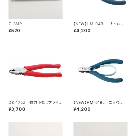
Z-SMP
【NEW】HM-04BL ナイロン
ジョープライヤー（ピーコックブ
¥520
¥4,200
ルー）
DS-175Z 強力小ねじプライヤ
【NEW】HM-01BL ニッパ（ピ
ー
ーコックブルー）
¥3,780
¥4,200