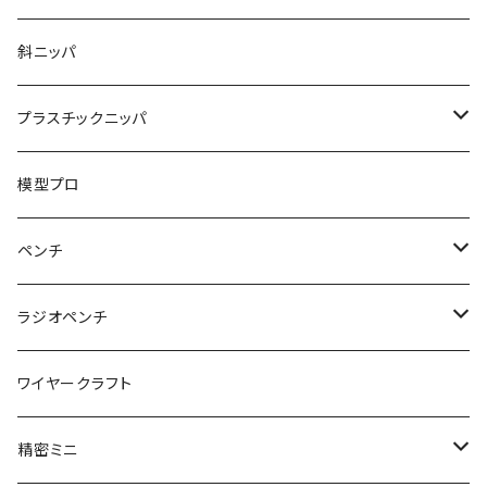
くちプラ用替えくわえ部
丸ペンチ
強力ニッパ
斜ニッパ
ハンマープライヤー用
平ペンチ
かるいニッパ
プラスチックニッパ
グリップ
ナイロンジョープライヤー
新サイズ強力ニッパ
プラスチックニッパ
模型プロ
パワーニッパ
かるいプラスチックニッパ
ペンチ
ピアノ線強力ニッパ
ミニプラスチックニッパ
ペンチ
ラジオペンチ
結束バンド2WAYニッパ
マイクロプラスチックニッパ
かるいペンチ
ラジオペンチ
ワイヤークラフト
結束バンドひっぱりニッパ
模型プロ 片刃プラニッパ
新サイズペンチ
かるいラジオペンチ
精密ミニ