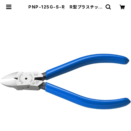
PNP-125G-S-R R型プラスチック
ニッパ（バネ付） | スリーピークス技
研-公式ショップ-