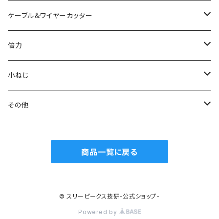
電工パワーニッパ
ハイプラスチックニッパ
電工パワーペンチ
マイクロラジオペンチ
ミニプラスチックニッパ
ニッパ
ケーブル＆ワイヤーカッター
模型プロ ニッパ
スリムプラスチックニッパ
ニードルノーズプライヤー
エッジニッパ
プラスチックニッパ
電工Fペンチ
倍力
ミニマイクロニッパ
斜プラスチックニッパ
リードペンチ
ニードルノーズプライヤー
ラジオペンチ
ケーブルカッター
グリーンシリーズ
小ねじ
マイクロニッパ
エッジプラスチックニッパ
ステンレス製ラジオペンチ
ミニリードペンチ
リードペンチ
ワイヤーカッター
ジュエリーカッター
トラスねじバイス
その他
精密ニッパ
トップカッター
テレフォンラジオペンチ
ラウンドノーズプライヤー
ラウンドノーズプライヤー
ワイヤークランプカッター
トラスねじプライヤー
ウォーターポンププライヤー
商品一覧に戻る
エッジニッパ
ステンレス、板タイププラスチックニッパ
万能ラジオペンチ
チェーンノーズプライヤー
小ねじプライヤー
カートリッジレンチ
ワイヤークラフトニッパ
刃面フラット（平面）
ワイヤークラフトペンチ
ストリッパー
© スリーピークス技研-公式ショップ-
Powered by