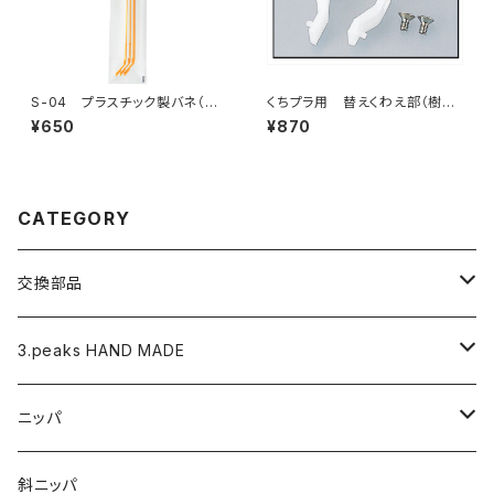
S-04 プラスチック製バネ（3
くちプラ用 替えくわえ部（樹
本入）
脂）
¥650
¥870
CATEGORY
交換部品
バネ
3.peaks HAND MADE
ナイロンジョープライヤー用 替えくわえ部
ニッパ
ニッパ
くちプラ用替えくわえ部
丸ペンチ
強力ニッパ
斜ニッパ