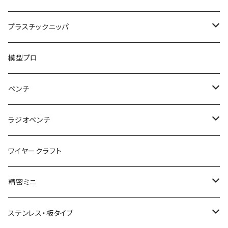
ハンマープライヤー用
平ペンチ
かるいニッパ
プラスチックニッパ
グリップ
ナイロンジョープライヤー
新サイズ強力ニッパ
プラスチックニッパ
模型プロ
パワーニッパ
かるいプラスチックニッパ
ペンチ
ピアノ線強力ニッパ
ミニプラスチックニッパ
ペンチ
ラジオペンチ
結束バンド2WAYニッパ
マイクロプラスチックニッパ
かるいペンチ
ラジオペンチ
ワイヤークラフト
結束バンドひっぱりニッパ
模型プロ 片刃プラニッパ
新サイズペンチ
かるいラジオペンチ
精密ミニ
電工Fニッパ
片刃プラニッパ
かるいパワーペンチ
新サイズラジオペンチ
ミニマイクロニッパ
ステンレス・板タイプ