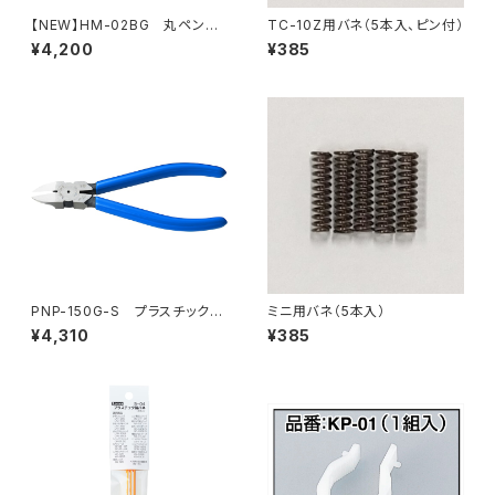
【NEW】HM-02BG 丸ペンチ
TC-10Z用バネ（5本入、ピン付）
（ライトベージュ）
¥4,200
¥385
PNP-150G-S プラスチックニ
ミニ用バネ（5本入）
ッパ（バネ付）
¥4,310
¥385