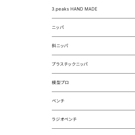
バネ
3.peaks HAND MADE
ナイロンジョープライヤー用 替えくわえ部
ニッパ
ニッパ
くちプラ用替えくわえ部
丸ペンチ
強力ニッパ
斜ニッパ
ハンマープライヤー用
平ペンチ
かるいニッパ
プラスチックニッパ
グリップ
ナイロンジョープライヤー
新サイズ強力ニッパ
プラスチックニッパ
模型プロ
パワーニッパ
かるいプラスチックニッパ
ペンチ
ピアノ線強力ニッパ
ミニプラスチックニッパ
ペンチ
ラジオペンチ