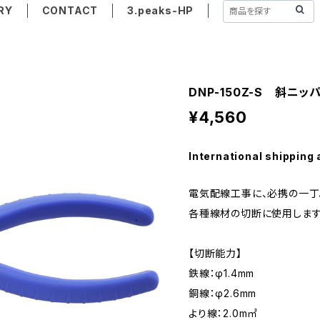
RY
CONTACT
3.peaks-HP
DNP-150Z-S 斜ニ
¥4,560
International shipping 
電気配線工事に、必携の一丁
各種線材の切断に使用します
【切断能力】
鉄線：φ1.4mm
銅線：φ2.6mm
より線：2.0m㎡