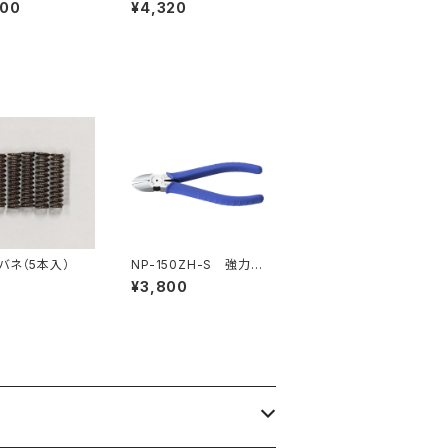
000
¥4,320
バネ（5本入）
NP-150ZH-S 強力ニ
ッパ（バネ付・刃穴付）
5
¥3,800