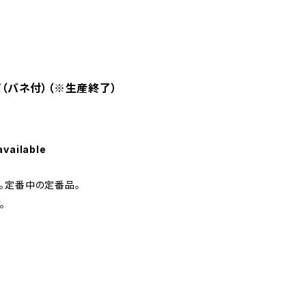
ッパ（バネ付）（※生産終了）
available
。定番中の定番品。
。