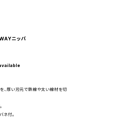
2WAYニッパ
available
を、厚い刃元で鉄線や太い線材を切
。
バネ付。