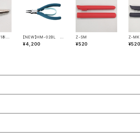
（1本
【NEW】HM-02BL 丸
Z-SM
Z-MK
ペンチ（ピーコックブル
¥4,200
¥520
¥52
ー）