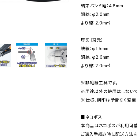
結束バンド幅：4.8mm
銅線：φ2.0mm
より線：2.0m㎡
厚刃（刃元）
鉄線：φ1.5mm
銅線：φ2.6mm
より線：2.0m㎡
※非絶縁工具です。
※用途以外の使用はしないで
※仕様、刻印は予告なく変更
■ネコポス
本商品はネコポスが利用可能
ご購入手続き時に配送方法を