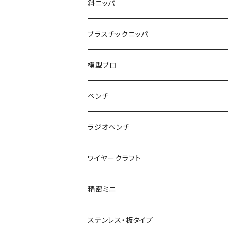
くちプラ用替えくわえ部
丸ペンチ
強力ニッパ
斜ニッパ
ハンマープライヤー用
平ペンチ
かるいニッパ
プラスチックニッパ
グリップ
ナイロンジョープライヤー
新サイズ強力ニッパ
プラスチックニッパ
模型プロ
パワーニッパ
かるいプラスチックニッパ
ペンチ
ピアノ線強力ニッパ
ミニプラスチックニッパ
ペンチ
ラジオペンチ
結束バンド2WAYニッパ
マイクロプラスチックニッパ
かるいペンチ
ラジオペンチ
ワイヤークラフト
結束バンドひっぱりニッパ
模型プロ 片刃プラニッパ
新サイズペンチ
かるいラジオペンチ
精密ミニ
電工Fニッパ
片刃プラニッパ
かるいパワーペンチ
新サイズラジオペンチ
ミニマイクロニッパ
ステンレス・板タイプ