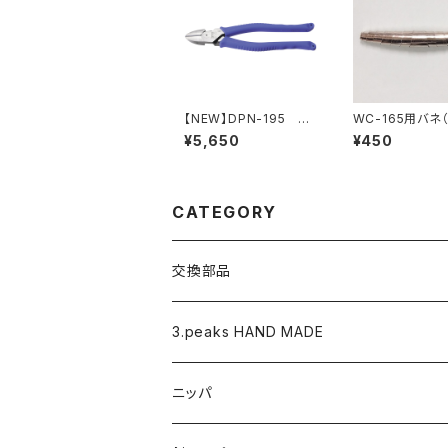
【NEW】DPN-195 電
WC-165用バネ
工パワーニッパ
入）
¥5,650
¥450
CATEGORY
交換部品
バネ
3.peaks HAND MADE
ナイロンジョープライヤー用 替えくわえ部
ニッパ
ニッパ