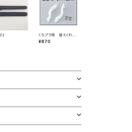
02
くちプラ用 替えくわえ
部（樹脂）
0
¥870